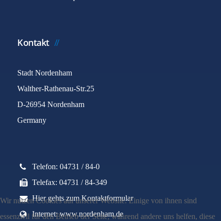
Kontakt
Stadt Nordenham
Walther-Rathenau-Str.25
D-26954 Nordenham
Germany
Telefon: 04731 / 84-0
Telefax: 04731 / 84-349
Hier gehts zum Kontaktformular
Wir nutzen Cookies auf unserer Website. Einige von ihnen sind
Internet: www.nordenham.de
essenziell für den Betrieb der Seite, während andere uns helfen, diese