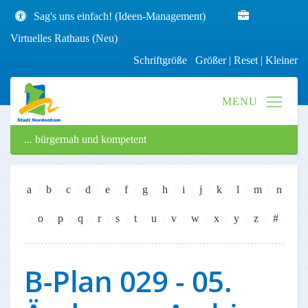
Sag's uns einfach! (Ideen-Management)
Virtuelles Rathaus (Neu)
Schriftgröße
Größer
|
Reset
|
Kleiner
... bürgernah und kompetent
a
b
c
d
e
f
g
h
i
j
k
l
m
n
o
p
q
r
s
t
u
v
w
x
y
z
#
B-Plan 029 - 05.