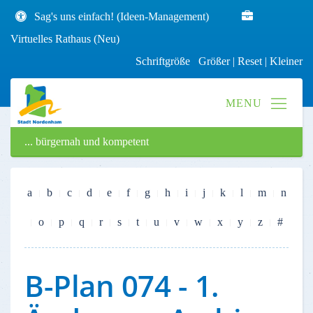
Sag's uns einfach! (Ideen-Management)
Virtuelles Rathaus (Neu)
Schriftgröße
Größer
|
Reset
|
Kleiner
... bürgernah und kompetent
a
b
c
d
e
f
g
h
i
j
k
l
m
n
o
p
q
r
s
t
u
v
w
x
y
z
#
B-Plan 074 - 1.