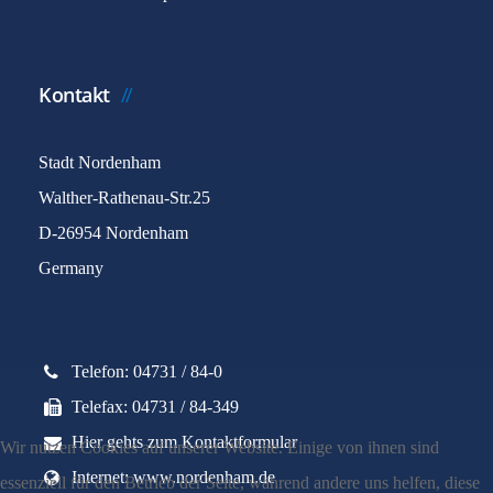
Kontakt
Stadt Nordenham
Walther-Rathenau-Str.25
D-26954 Nordenham
Germany
Telefon: 04731 / 84-0
Telefax: 04731 / 84-349
Hier gehts zum Kontaktformular
Wir nutzen Cookies auf unserer Website. Einige von ihnen sind
Internet: www.nordenham.de
essenziell für den Betrieb der Seite, während andere uns helfen, diese