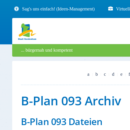
Sag's uns einfach! (Ideen-Management)
Virtuel
... bürgernah und kompetent
a
b
c
d
e
f
B-Plan 093 Archiv
B-Plan 093 Dateien