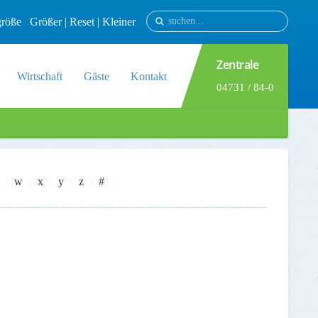
tgröße
Größer
|
Reset
|
Kleiner
Zentrale
Wirtschaft
Gäste
Kontakt
04731 / 84-0
w
x
y
z
#