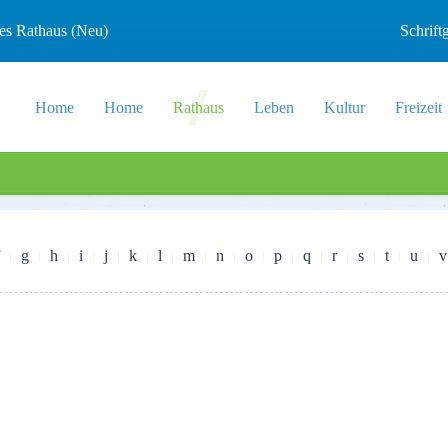
les Rathaus (Neu)
Schrif
Home
Home
Rathaus
Leben
Kultur
Freizeit
g
h
i
j
k
l
m
n
o
p
q
r
s
t
u
v