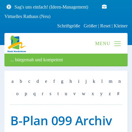
Sag's uns einfach! (Ideen-Management)
Virtuelles Rathaus (Neu)
Schriftgröße
Größer
|
Reset
|
Kleiner
... bürgernah und kompetent
a
b
c
d
e
f
g
h
i
j
k
l
m
n
o
p
q
r
s
t
u
v
w
x
y
z
#
B-Plan 099 Archiv