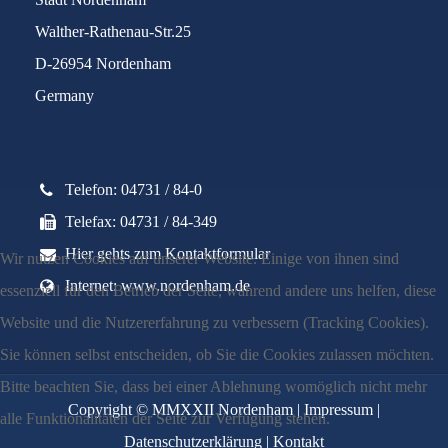
Walther-Rathenau-Str.25
D-26954 Nordenham
Germany
Telefon: 04731 / 84-0
Telefax: 04731 / 84-349
Hier gehts zum Kontaktformular
Wir nutzen Cookies auf unserer Website. Einige von ihnen sind
Internet: www.nordenham.de
essenziell für den Betrieb der Seite, während andere uns helfen, diese
Website und die Nutzererfahrung zu verbessern (Tracking Cookies).
Sie können selbst entscheiden, ob Sie die Cookies zulassen möchten.
Bitte beachten Sie, dass bei einer Ablehnung womöglich nicht mehr
Copyright © MMXXII Nordenham |
Impressum
|
alle Funktionalitäten der Seite zur Verfügung stehen.
Datenschutzerklärung
|
Kontakt