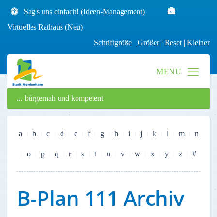
Sag's uns einfach! (Ideen-Management)
Virtuelles Rathaus (Neu)
Schriftgröße
Größer
|
Reset
|
Kleiner
... bürgernah und kompetent
a
b
c
d
e
f
g
h
i
j
k
l
m
n
o
p
q
r
s
t
u
v
w
x
y
z
#
B-Plan 111 Archiv