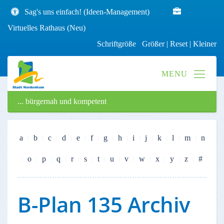
Sag's uns einfach! (Ideen-Management)
Virtuelles Rathaus (Neu)
Schriftgröße
Größer
|
Reset
|
Kleiner
... bürgernah und kompetent
a
b
c
d
e
f
g
h
i
j
k
l
m
n
o
p
q
r
s
t
u
v
w
x
y
z
#
B-Plan 135 Archiv