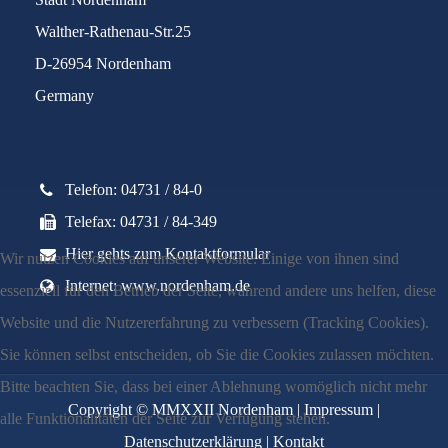
Walther-Rathenau-Str.25
D-26954 Nordenham
Germany
Telefon: 04731 / 84-0
Telefax: 04731 / 84-349
Hier gehts zum Kontaktformular
Wir nutzen Cookies auf unserer Website. Einige von ihnen sind
Internet: www.nordenham.de
essenziell für den Betrieb der Seite, während andere uns helfen, diese
Website und die Nutzererfahrung zu verbessern (Tracking Cookies).
Sie können selbst entscheiden, ob Sie die Cookies zulassen möchten.
Bitte beachten Sie, dass bei einer Ablehnung womöglich nicht mehr
Copyright © MMXXII Nordenham |
Impressum
|
alle Funktionalitäten der Seite zur Verfügung stehen.
Datenschutzerklärung
|
Kontakt